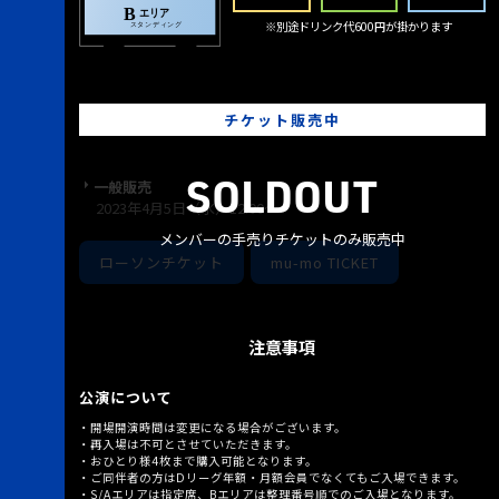
※別途ドリンク代600円が掛かります
チケット販売中
SOLDOUT
一般販売
2023年4月5日（水）12:00～
メンバーの手売りチケットのみ販売中
ローソンチケット
mu-mo TICKET
注意事項
公演について
開場開演時間は変更になる場合がございます。
再入場は不可とさせていただきます。
おひとり様4枚まで購入可能となります。
ご同伴者の方はDリーグ年額・月額会員でなくてもご入場できます。
S/Aエリアは指定席、Bエリアは整理番号順でのご入場となります。