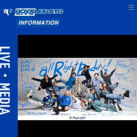
IVE・MEDIA