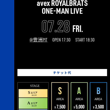
avex ROYALBRATS
ONE-MAN LIVE
07.28
fri.
@豊洲PIT
OPEN 17:30
START 18:30
チケット代
S
A
B
AREA
AREA
AREA
7,500
5,000
3,500