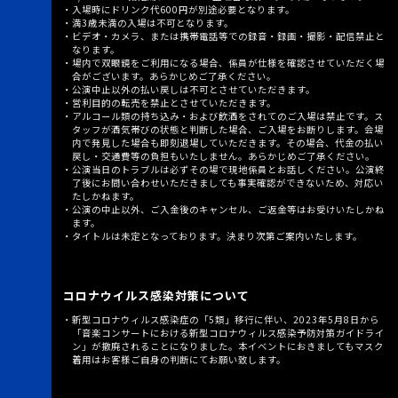
入場時にドリンク代600円が別途必要となります。
満3歳未満の入場は不可となります。
ビデオ・カメラ、または携帯電話等での録音・録画・撮影・配信禁止と
なります。
場内で双眼鏡をご利用になる場合、係員が仕様を確認させていただく場
合がございます。あらかじめご了承ください。
公演中止以外の払い戻しは不可とさせていただきます。
営利目的の転売を禁止とさせていただきます。
アルコール類の持ち込み・および飲酒をされてのご入場は禁止です。ス
タッフが酒気帯びの状態と判断した場合、ご入場をお断りします。会場
内で発見した場合も即刻退場していただきます。その場合、代金の払い
戻し・交通費等の負担もいたしません。あらかじめご了承ください。
公演当日のトラブルは必ずその場で現地係員とお話しください。公演終
了後にお問い合わせいただきましても事実確認ができないため、対応い
たしかねます。
公演の中止以外、ご入金後のキャンセル、ご返金等はお受けいたしかね
ます。
タイトルは未定となっております。決まり次第ご案内いたします。
コロナウイルス感染対策について
新型コロナウィルス感染症の「5類」移行に伴い、2023年5月8日から
「音楽コンサートにおける新型コロナウィルス感染予防対策ガイドライ
ン」が撤廃されることになりました。本イベントにおきましてもマスク
着用はお客様ご自身の判断にてお願い致します。